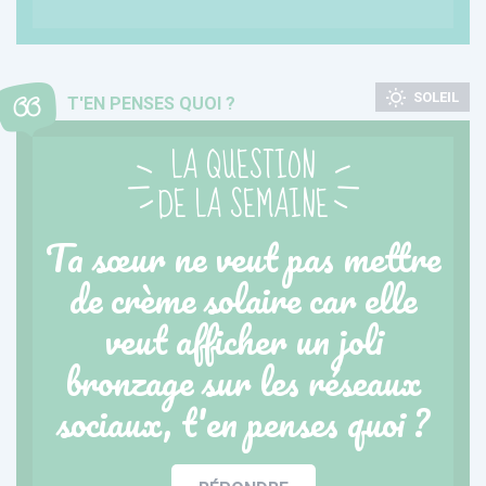
SOLEIL
T'EN PENSES QUOI ?
LA QUESTION
DE LA SEMAINE
Ta sœur ne veut pas mettre
de crème solaire car elle
veut afficher un joli
bronzage sur les réseaux
sociaux, t'en penses quoi ?