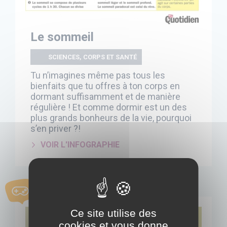
Le sommeil
SCIENCES, CORPS ET SANTÉ
Tu n’imagines même pas tous les
bienfaits que tu offres à ton corps en
dormant suffisamment et de manière
régulière ! Et comme dormir est un des
plus grands bonheurs de la vie, pourquoi
s’en priver ?!
VOIR L'INFOGRAPHIE
JEU
Ce site utilise des
cookies et vous donne